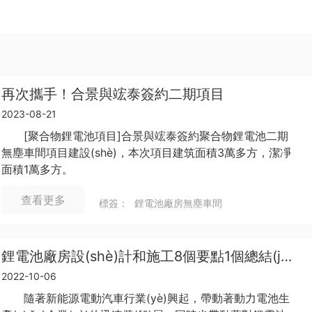
再次攜手！合景與竤泰簽約二期項目
2023-08-21
[聚合物鋰電池項目]合景與竤泰簽約聚合物鋰電池二期
無塵車間項目建設(shè)，本次項目建筑面積3萬多方，潔凈
面積1萬多方。
查看更多
標簽：
鋰電池廠房無塵車間
鋰電池廠房設(shè)計和施工8個要點1個總結(jié)建設(shè)方案
2022-10-06
隨著新能源電動汽車行業(yè)興起，帶動著動力電池生