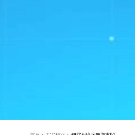
首頁
>
TAG標簽
>
鋰電池廠房無塵車間