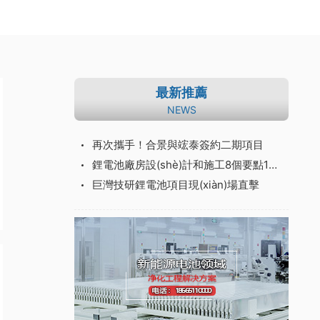
最新推薦
NEWS
再次攜手！合景與竤泰簽約二期項目
鋰電池廠房設(shè)計和施工8個要點1個總結(jié)建設(shè)方案
巨灣技研鋰電池項目現(xiàn)場直擊